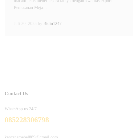
macam jenis mebel jepara lainya dengan kwalitas export.
Pemesanan Meja…
Juli 20, 2025
by
Bidin1247
Contact Us
WhatsApp us 24/7
085228306798
kencanamebel889@gmail.com