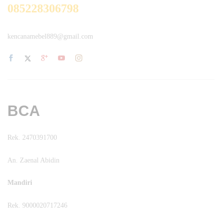
085228306798
kencanamebel889@gmail.com
BCA
Rek. 2470391700
An. Zaenal Abidin
Mandiri
Rek. 9000020717246