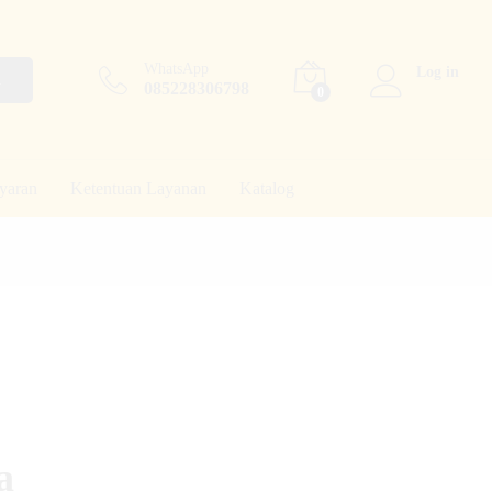
WhatsApp
Log in
h
085228306798
0
yaran
Ketentuan Layanan
Katalog
a