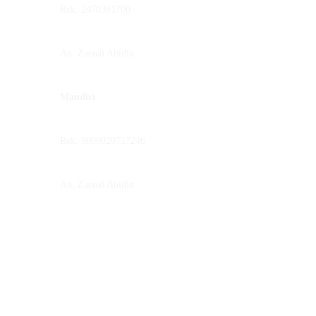
Rek. 2470391700
An. Zaenal Abidin
Mandiri
Rek. 9000020717246
An. Zaenal Abidin