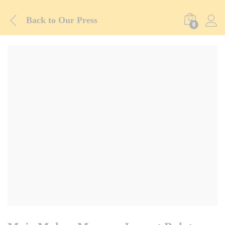
Back to
Our Press
0