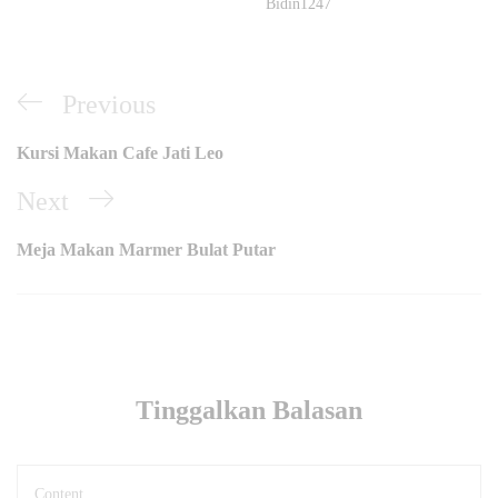
Bidin1247
Navigasi
Previous
Previous
pos
Post
Kursi Makan Cafe Jati Leo
Next
Next
Post
Meja Makan Marmer Bulat Putar
Tinggalkan Balasan