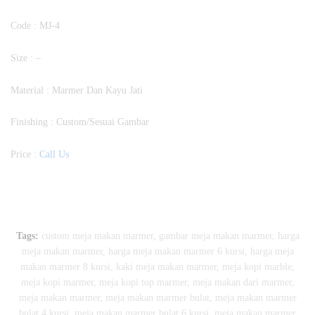
Code : MJ-4
Size : –
Material : Marmer Dan Kayu Jati
Finishing : Custom/Sesuai Gambar
Price :
Call Us
Tags:
custom meja makan marmer
,
gambar meja makan marmer
,
harga
meja makan marmer
,
harga meja makan marmer 6 kursi
,
harga meja
makan marmer 8 kursi
,
kaki meja makan marmer
,
meja kopi marble
,
meja kopi marmer
,
meja kopi top marmer
,
meja makan dari marmer
,
meja makan marmer
,
meja makan marmer bulat
,
meja makan marmer
bulat 4 kursi
,
meja makan marmer bulat 6 kursi
,
meja makan marmer