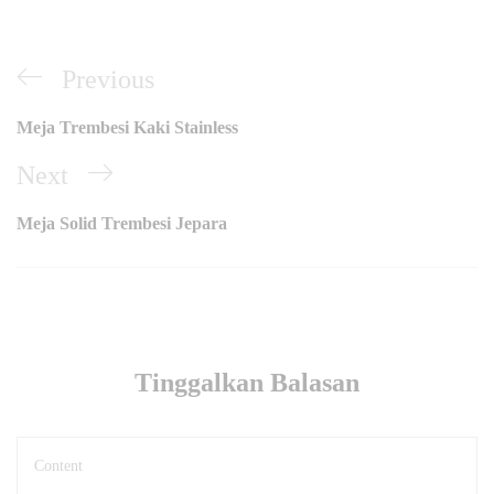
Navigasi
Previous
Previous
pos
Post
Meja Trembesi Kaki Stainless
Next
Next
Post
Meja Solid Trembesi Jepara
Tinggalkan Balasan