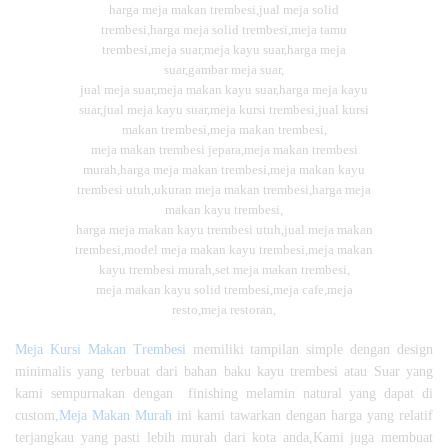
harga meja makan trembesi,jual meja solid
trembesi,harga meja solid trembesi,meja tamu
trembesi,meja suar,meja kayu suar,harga meja
suar,gambar meja suar,
jual meja suar,meja makan kayu suar,harga meja kayu
suar,jual meja kayu suar,meja kursi trembesi,jual kursi
makan trembesi,meja makan trembesi,
meja makan trembesi jepara,meja makan trembesi
murah,harga meja makan trembesi,meja makan kayu
trembesi utuh,ukuran meja makan trembesi,harga meja
makan kayu trembesi,
harga meja makan kayu trembesi utuh,jual meja makan
trembesi,model meja makan kayu trembesi,meja makan
kayu trembesi murah,set meja makan trembesi,
meja makan kayu solid trembesi,meja cafe,meja
resto,meja restoran,
Meja Kursi Makan Trembesi
memiliki tampilan simple dengan design
minimalis yang terbuat dari bahan baku kayu trembesi atau Suar yang
kami sempurnakan dengan finishing melamin natural yang dapat di
custom,
Meja Makan Murah
ini kami tawarkan dengan harga yang relatif
terjangkau yang pasti lebih murah dari kota anda,Kami juga membuat