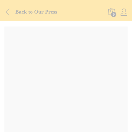
Back to
Our Press
0