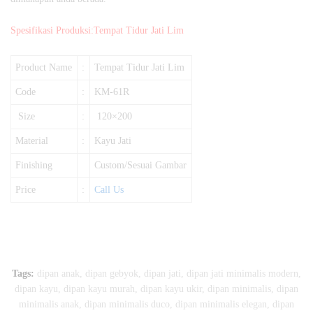
Spesifikasi Produksi:Tempat Tidur Jati Lim
Product Name
:
Tempat Tidur Jati Lim
Code
:
KM-61R
Size
:
120×200
Material
:
Kayu Jati
Finishing
Custom/Sesuai Gambar
Price
:
Call Us
Tags:
dipan anak
,
dipan gebyok
,
dipan jati
,
dipan jati minimalis modern
,
dipan kayu
,
dipan kayu murah
,
dipan kayu ukir
,
dipan minimalis
,
dipan
minimalis anak
,
dipan minimalis duco
,
dipan minimalis elegan
,
dipan