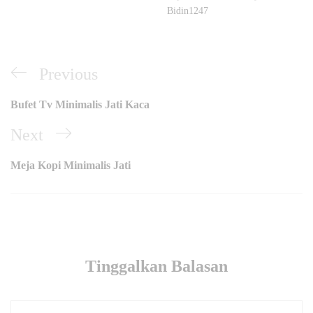
Bidin1247
Navigasi
Previous
Previous
pos
Post
Bufet Tv Minimalis Jati Kaca
Next
Next
Post
Meja Kopi Minimalis Jati
Tinggalkan Balasan