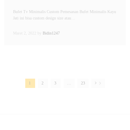
Bufet Tv Minimalis Custom Pemesanan Bufet Minimalis Kayu
Jati ini bisa custom design size atau…
Maret 2, 2022
by
Bidin1247
1
2
3
…
23