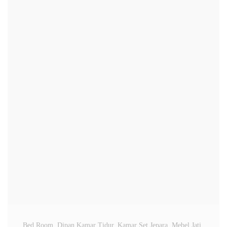
Bed Room
, Dipan Kamar Tidur
, Kamar Set Jepara
, Mebel Jati