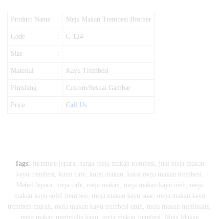
Product Name
:
Meja Makan Trembesi Brother
Code
:
C-124
Size
:
–
Material
:
Kayu Trembesi
Finishing
Custom/Sesuai Gambar
Price
:
Call Us
Tags:
furniture jepara
,
harga meja makan trembesi
,
jual meja makan
kayu trembesi
,
kursi cafe
,
kursi makan
,
kursi meja makan trembesi
,
Mebel Jepara
,
meja cafe
,
meja makan
,
meja makan kayu meh
,
meja
makan kayu solid trembesi
,
meja makan kayu suar
,
meja makan kayu
trembesi murah
,
meja makan kayu trembesi utuh
,
meja makan minimalis
,
meja makan minimalis kayu
,
meja makan trembesi
,
Meja Makan