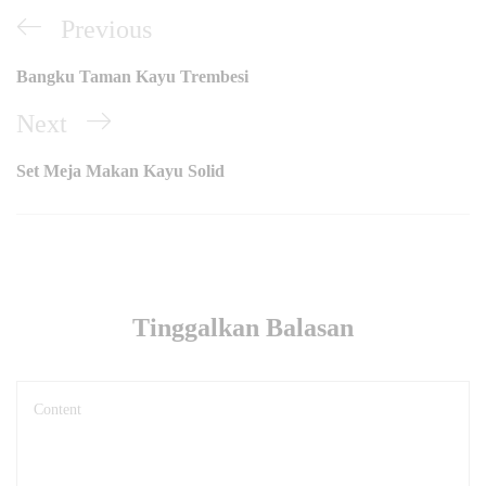
Navigasi
Previous
Previous
pos
Post
Bangku Taman Kayu Trembesi
Next
Next
Post
Set Meja Makan Kayu Solid
Tinggalkan Balasan