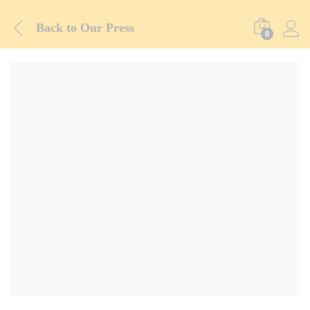
Back to
Our Press
0