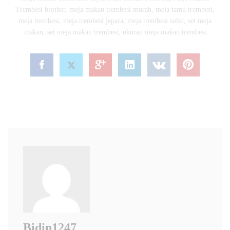
Trembesi brother
,
meja makan trembesi murah
,
meja tamu trembesi
,
meja trembesi
,
meja trembesi jepara
,
meja trembesi solid
,
set meja
makan
,
set meja makan trembesi
,
ukuran meja makan trembesi
Bidin1247