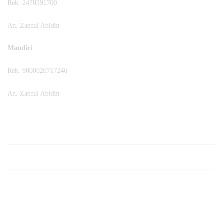
Rek. 2470391700
An. Zaenal Abidin
Mandiri
Rek. 9000020717246
An. Zaenal Abidin