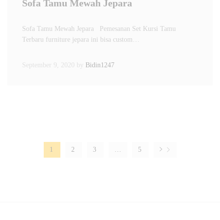
Sofa Tamu Mewah Jepara
Sofa Tamu Mewah Jepara Pemesanan Set Kursi Tamu
Terbaru furniture jepara ini bisa custom…
September 9, 2020
by
Bidin1247
1
2
3
…
5