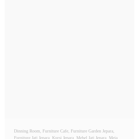
Dinning Room
, Furniture Cafe
, Furniture Garden Jepara
,
Furniture Jati Jepara
, Kursi Jepara
, Mebel Jati Jepara
, Meja