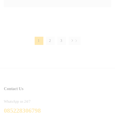
1
2
3
Contact Us
WhatsApp us 24/7
085228306798