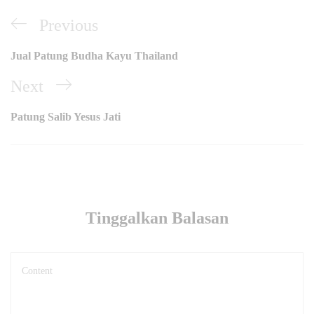
Navigasi
Previous
Previous
pos
Post
Jual Patung Budha Kayu Thailand
Next
Next
Post
Patung Salib Yesus Jati
Tinggalkan Balasan