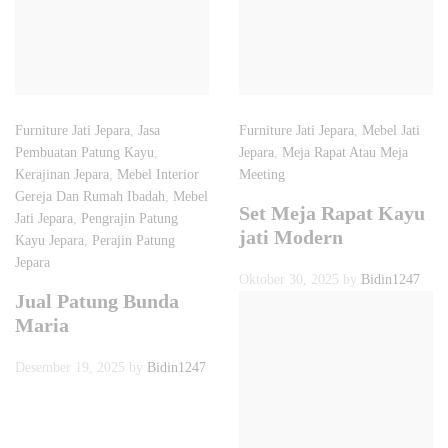
Furniture Jati Jepara
,
Jasa
Furniture Jati Jepara
,
Mebel Jati
Pembuatan Patung Kayu
,
Jepara
,
Meja Rapat Atau Meja
Kerajinan Jepara
,
Mebel Interior
Meeting
Gereja Dan Rumah Ibadah
,
Mebel
Set Meja Rapat Kayu
Jati Jepara
,
Pengrajin Patung
jati Modern
Kayu Jepara
,
Perajin Patung
Jepara
Oktober 30, 2025
by
Bidin1247
Jual Patung Bunda
Maria
Desember 19, 2025
by
Bidin1247