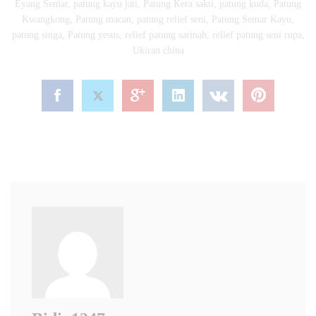
Eyang Semar
,
patung kayu jati
,
Patung Kera sakti
,
patung kuda
,
Patung
Kwangkong
,
Patung macan
,
patung relief seni
,
Patung Semar Kayu
,
patung singa
,
Patung yesus
,
relief patung sarinah
,
relief patung seni rupa
,
Ukiran china