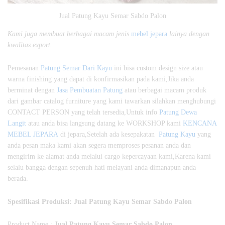
Jual Patung Kayu Semar Sabdo Palon
Kami juga membuat berbagai macam jenis
mebel jepara
lainya dengan
kwalitas export.
Pemesanan
Patung Semar Dari Kayu
ini bisa custom design size atau
warna finishing yang dapat di konfirmasikan pada kami,Jika anda
berminat dengan
Jasa Pembuatan Patung
atau berbagai macam produk
dari gambar catalog furniture yang kami tawarkan silahkan menghubungi
CONTACT PERSON yang telah tersedia,Untuk info
Patung Dewa
Langit
atau anda bisa langsung datang ke WORKSHOP kami
KENCANA
MEBEL JEPARA
di jepara,Setelah ada kesepakatan
Patung Kayu
yang
anda pesan maka kami akan segera memproses pesanan anda dan
mengirim ke alamat anda melalui cargo kepercayaan kami,Karena kami
selalu bangga dengan sepenuh hati melayani anda dimanapun anda
berada.
Spesifikasi Produksi: Jual Patung Kayu Semar Sabdo Palon
Product Name :
Jual Patung Kayu Semar Sabdo Palon