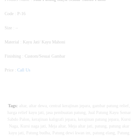
Code : P-16
Size : –
Material : Kayu Jati/ Kayu Mahoni
Finishing : Custom/Sesuai Gambar
Price :
Call Us
Tags:
altar
,
altar dewa
,
central kerajinan jepara
,
gambar patung relief
,
harga relief kayu jati
,
jasa pembuatan patung
,
Jual Patung Kayu Semar
Sabdo Palon
,
kerajinan kaligrafi jepara
,
kerajinan patung jepara
,
Kursi
Naga
,
Kursi naga jati
,
Meja altar
,
Meja altar jati
,
patung
,
patung akar
kayu jati
,
Patung budha
,
Patung dewi kwan im
,
patung elang
,
Patung