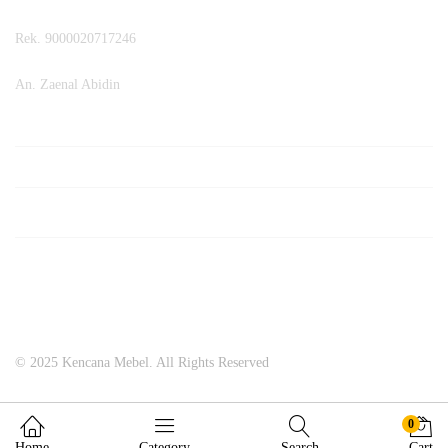
Rek. 9000020717246
An. Zaenal Abidin
© 2025 Kencana Mebel. All Rights Reserved
0
Home
Category
Search
Cart