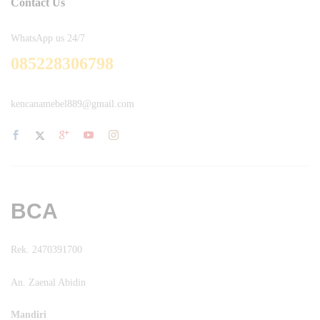
Contact Us
WhatsApp us 24/7
085228306798
kencanamebel889@gmail.com
BCA
Rek. 2470391700
An. Zaenal Abidin
Mandiri