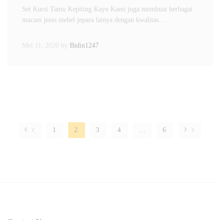
Set Kursi Tamu Kepiting Kayu Kami juga membuat berbagai
macam jenis mebel jepara lainya dengan kwalitas…
Mei 11, 2020
by
Bidin1247
1
2
3
4
…
6