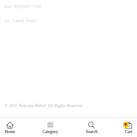
Rek. 9000020717246
An. Zaenal Abidin
© 2025 Kencana Mebel. All Rights Reserved
0
Home
Category
Search
Cart