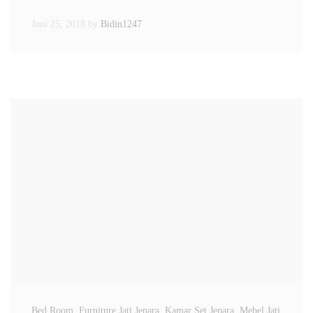
Juni 25, 2018
by
Bidin1247
Bed Room
, Furniture Jati Jepara
, Kamar Set Jepara
, Mebel Jati