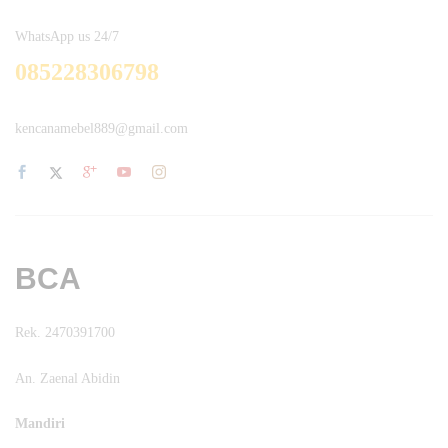
WhatsApp us 24/7
085228306798
kencanamebel889@gmail.com
BCA
Rek. 2470391700
An. Zaenal Abidin
Mandiri