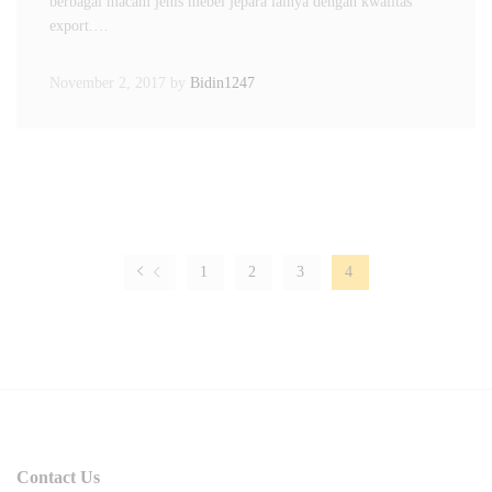
berbagai macam jenis mebel jepara lainya dengan kwalitas
export.…
November 2, 2017
by
Bidin1247
1
2
3
4
Contact Us